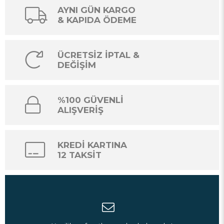
kullanılması da büyük bir önem taşıyor. Hamam içlerinde daha
AYNI GÜN KARGO
çok geleneksel ve kültürel olarak bir estetik görüntü tercih
& KAPIDA ÖDEME
ederken hamamlar sauna ve SPA alanları daha çok stresin
atılmasını sağlayacak sade ve sakin tasarımlar le göze çarpıyor bu
tasarımlar yer yer daha şık yer yer daha modern yapıda
tasarımlar olabiliyor. Buhar odasını nasıl bir yer için
ÜCRETSİZ İPTAL &
hazırlayacağınız da içerideki aksesuar ve eşyaların seçimi için
DEĞİŞİM
oldukça önemli bir dürüm. İsterseniz mekân içerisinden
tamamen zıt bir tarzda isterseniz ise mekân ile uyumlu ve sizi
yansıtan tarzda bir buhar odası oluşturabilir buhar odasını hoş
kokular ile daha iyi bir hale getirebilirsiniz. Buhar odasının her
%100 GÜVENLİ
kısmı için ayrıntılı olarak düşünürken bir uzmandan da destek alıp
ALIŞVERİŞ
buhar odasını daha verimli bir hale getirebilmeniz mümkün
olabilir.
Buhar odası içerisinde kullanılan oturma grupları ise malzeme
KREDİ KARTINA
olarak özenli bir şekilde tercih edilmelidir. Buhar odasını
12 TAKSİT
oluşturan kişi için hem cazip fiyatlı hem de kaliteli olmasının
önemli olduğunu söylemek mümkün.
Buhar odası içerisinde insanların rahatını sağlamaya yardımcı
olabilecek en önemli malzemelerden birinin ise oturma grupları
olduğunu söylemek mümkün oturma gruplarının kalitesi ısı
tutmuyor olması rahat olması buhar odasını kullanan kişiler için
oldukça önemli olabilir. Buhar odası oluştururken buna dikkat