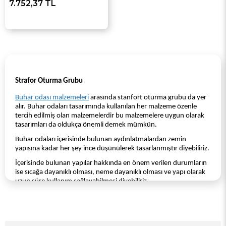
7.752,37 TL
Strafor Oturma Grubu
Buhar odası malzemeleri
arasında stanfort oturma grubu da yer
alır. Buhar odaları tasarımında kullanılan her malzeme özenle
tercih edilmiş olan malzemelerdir bu malzemelere uygun olarak
tasarımları da oldukça önemli demek mümkün.
Buhar odaları içerisinde bulunan aydınlatmalardan zemin
yapısına kadar her şey ince düşünülerek tasarlanmıştır diyebiliriz.
İçerisinde bulunan yapılar hakkında en önem verilen durumların
ise sıcağa dayanıklı olması, neme dayanıklı olması ve yapı olarak
uzun süre kullanım sağlayabilmesi diyebiliriz.
Buhar odaları, hamamlar saunalar gibi alanlar içerisinde
oluşturulan tasarım şekilleri kişinin rahatını sağlayabilmek için
özel olarak oluşturulur buna bağlı olarak kişisel zevklere göre bir
tasarım sağlanırken uygun materyalden yapılmış eşyaların