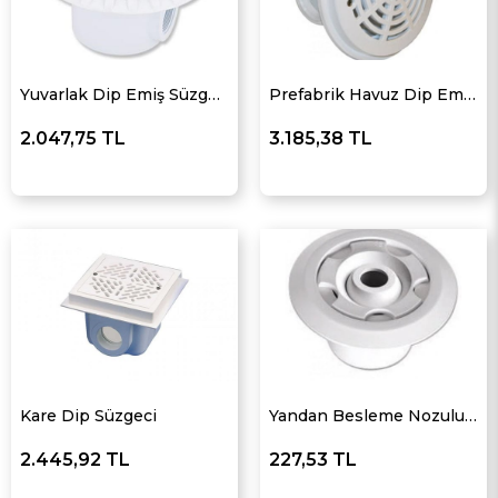
Yuvarlak Dip Emiş Süzgeci Ø50-63
Prefabrik Havuz Dip Emiş Süzgeci
2.047,75 TL
3.185,38 TL
Kare Dip Süzgeci
Yandan Besleme Nozulu Ø 63
2.445,92 TL
227,53 TL