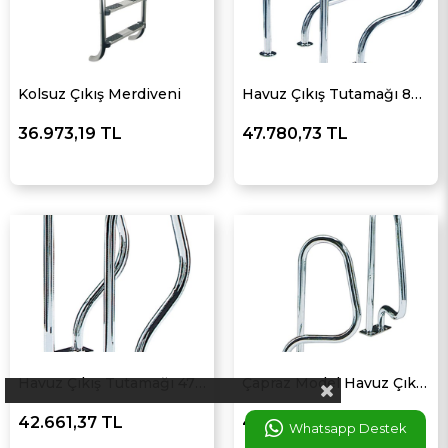
Kolsuz Çıkış Merdiveni
Havuz Çıkış Tutamağı 800x800
36.973,19 TL
47.780,73 TL
Havuz Çıkış Tutamağı 470x800
Çapraz Model Havuz Çıkış Tutamağı
42.661,37 TL
47.780,73 TL
Whatsapp Destek