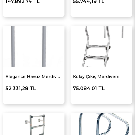
147.892,74 TL
55.744,19 TL
Elegance Havuz Merdiveni
Kolay Çıkış Merdiveni
52.331,28 TL
75.084,01 TL