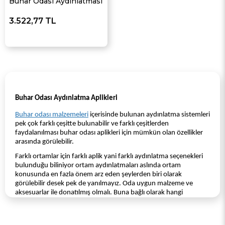
Buhar Odası Aydınlatması
3.522,77 TL
Buhar Odası Aydınlatma Aplikleri
Buhar odası malzemeleri
içerisinde bulunan aydınlatma sistemleri
pek çok farklı çeşitte bulunabilir ve farklı çeşitlerden
faydalanılması buhar odası aplikleri için mümkün olan özellikler
arasında görülebilir.
Farklı ortamlar için farklı aplik yani farklı aydınlatma seçenekleri
bulunduğu biliniyor ortam aydınlatmaları aslında ortam
konusunda en fazla önem arz eden şeylerden biri olarak
görülebilir desek pek de yanılmayız. Oda uygun malzeme ve
aksesuarlar ile donatılmış olmalı. Buna bağlı olarak hangi
ortamda nasıl bir aplik kullanılması da büyük önem arz eden
durumlar arasında bulunuyor demek mümkün olabilir.
Aydınlatma tercihi yaparken buhar odanızın tavan yapısına ve