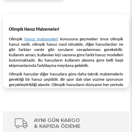
Olimpik Havuz Malzemeleri
Olimpik
havuz malzemeleri
konusuna geçmeden önce olimpik
havuz nedir, olimpik havuz nasıl olmalıdır, diğer havuzlardan ne
gibi farkları vardır gibi soruların cevaplanması gerekebilir.
Kullanım amacı, kullanılan kişi sayısına göre farklı havuz modelleri
bulunmaktadır. Bu havuzların kullanım alanına göre belli başlı
ekipmanlarında farklılaşma meydana gelebilir.
Olimpik havuzlar diğer havuzlara göre daha teknik malzemelerin
gerektiği bir havuz çeşididir. Bir spor dalı olan yüzme sporunun
gerçekleştirildiği alandır. Olimpik havuzların dünyanın her yerinde
geçerli olan standartları bulunur. Bu nedenle olimpik havuzlarda
kullanılan malzemeler de standart olmalıdır.
Olimpik Havuz Nedir?
Olimpik havuz, belli bir sporsal faaliyet amacı için kullanılan
havuzların tamamına olimpik havuz denir. Yüzme sporu,
AYNI GÜN KARGO
uluslararası standartları bulunan bir spordur. Yüzme sporunda
& KAPIDA ÖDEME
önemli olan iki ana unsur vardır. Bunların ilki yüzme şeklidir diğer