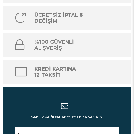
ise yüzülecek havuzun yapısıdır.
Yüzme sporunun yapıldığı havuzlar, olimpik havuz olarak
ÜCRETSİZ İPTAL &
adlandırılır. Her olimpik havuzun belli bir standart boyutu vardır.
DEĞİŞİM
Havuzların uzunluk ve derinlik ölçülerinde belirlenen standart bir
ölçü bulunur. Yüzme için olimpiyatlara katılacak sporcular bu
havuzlarda antrenman yapar ve bu havuzlarda yarışır.
%100 GÜVENLİ
Olimpik Havuz Çeşitleri
ALIŞVERİŞ
Olimpik havuz çeşitleri, kulvarına göre farklı boyutlarda olabilir.
Uzun kulvar
olarak isimlendirilen
tam olimpik havuzun
ölçüsü
(ExBxD) 25 x 50 x 2 m olacak şekilde ayarlanır. Tam olimpik
KREDİ KARTINA
havuz içerisinde 10 kulvar bulunur. Bu kulvarların genişliği 2.5
12 TAKSİT
metredir. Ancak kenarda bulunan kulvarlar kullanılmaz. Yani tam
olimpik bir havuzda 28 yüzücü yapışabilir.
Kenardaki kulvarların kullanılmamasının sebebi ise, kenarda
oluşabilecek dalgaların yarışçıyı etkilememesi için yarışa dahil
edilmez.
Olimpik havuzun su sıcaklığı yaklaşık 25 – 27 dereceleri arasında
bir sıcaklığa sahiptir.
Yenilik ve fırsatlarımızdan haber alın!
Kısa kulvar
olarak adlandırılan
yarı olimpik havuzun
ölçüleri, tam
olimpik havuz ölçülerine kıyasla daha kısadır. Yarı olimpik havuz
ölçüleri (ExBxD) 12,5 x 25 x 2 metredir. Su sıcaklığı tam olimpik